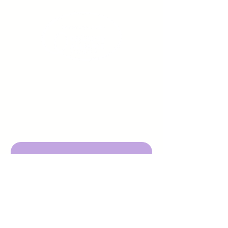
Sign up to receive emails
from us about upcoming
events.
Enter Your Email here
Submit
DBA Young Adults w/ Epilepsy
EIN:
92-3053220
501c3
316 Mid Valley Center