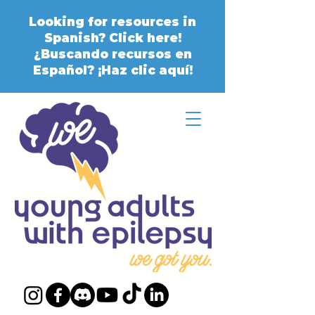
Looking for resources in
Spanish? Click here!
¿Buscando recursos en
Español? ¡Haz clic aquí!