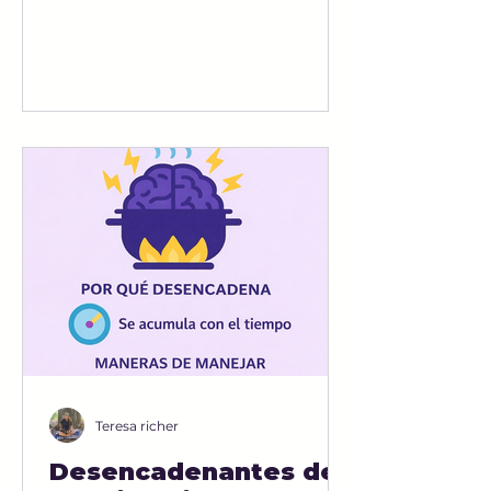
prueba genética. En esta
publicación, analizaremos qué
es la prueba genética, cómo se
relaciona con la epilepsia y lo
que debe saber sobre cómo
hacerse la prueba.
Comprendiendo Las Pruebas
Genéticas Las pruebas genéticas
son pruebas médicas que
examen el ADN en busca de
cambios o mutaciones. En
términos sencillos, es como una
revisión ortogr
Teresa richer
Desencadenantes de