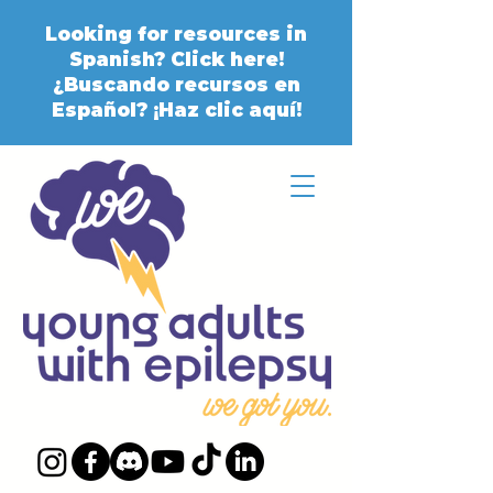
Looking for resources in
Spanish? Click here!
¿Buscando recursos en
Español? ¡Haz clic aquí!