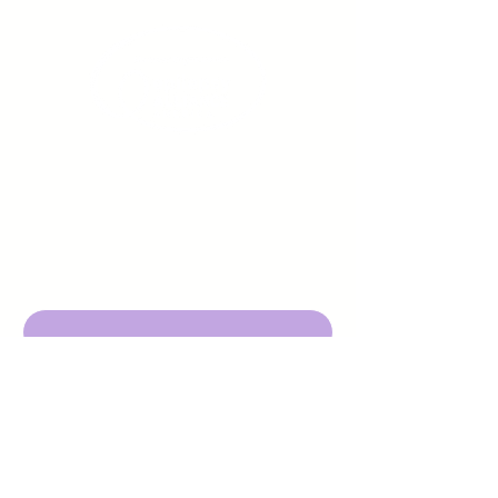
Sign up to receive emails
from us about upcoming
events.
Enter Your Email here
Submit
DBA Young Adults w/ Epilepsy
EIN:
92-3053220
501c3
316 Mid Valley Center