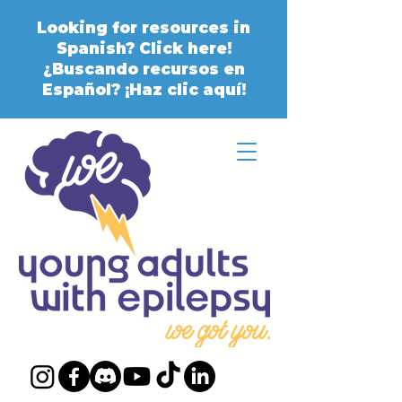
Looking for resources in
Spanish? Click here!
¿Buscando recursos en
Español? ¡Haz clic aquí!